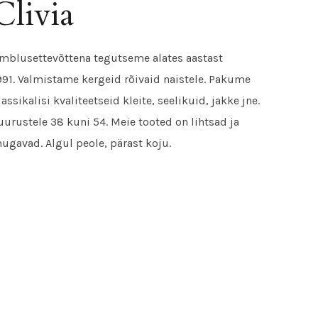
Clivia
mblusettevõttena tegutseme alates a
astast
991.
Valmistame kergeid rõivaid naistele. Pakume
lassikalisi kvaliteetseid kleite, seelikuid, jakke jne.
uurustele 38 kuni 54. Meie tooted on lihtsad ja
ugavad. Algul peole, pärast koju.