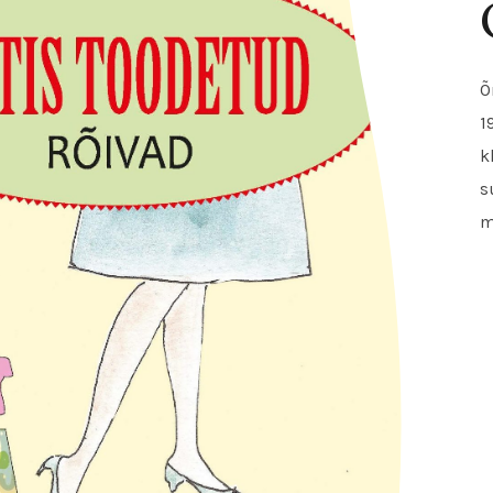
Õ
1
k
s
m